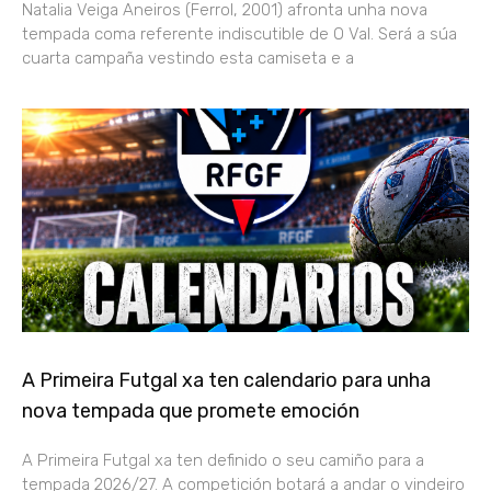
Natalia Veiga Aneiros (Ferrol, 2001) afronta unha nova
tempada coma referente indiscutible de O Val. Será a súa
cuarta campaña vestindo esta camiseta e a
A Primeira Futgal xa ten calendario para unha
nova tempada que promete emoción
A Primeira Futgal xa ten definido o seu camiño para a
tempada 2026/27. A competición botará a andar o vindeiro