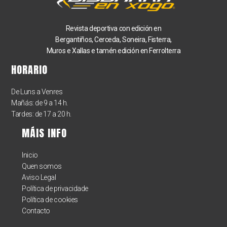
Revista deportiva con edición en
Bergantiños, Cerceda, Soneira, Fisterra,
Muros e Xallas e tamén
edición en Ferrolterra
HORARIO
De Luns a Venres
Mañás: de 9 a 14 h.
Tardes: de 17 a 20 h.
MÁIS INFO
Inicio
Quen somos
Aviso Legal
Política de privacidade
Política de cookies
Contacto