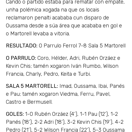
Cando o partido estaba para rematar con empate,
unha polémica xogada na que os locais
reclamaron penalti acababa cun disparo de
Oussama desde a súa área que acababa en gol e
o Martorell levaba a vitoria.
RESULTADO:
O Parrulo Ferrol 7-8 Sala 5 Martorell
O PARRULO:
Coro, Hélder, Adri, Rubén Orzáez e
Kevin Chis; tamén xogaron Iván Rumbo, Wilson
Francia, Charly, Pedro, Keita e Turbi.
SALA 5 MARTORELL:
Imad, Oussama, Ibai, Panés
e Pau; tamén xogaron Viedma, Ferru, Pavel,
Castro e Bermusell.
GOLES:
1-0 Rubén Orzáez (4’), 1-1 Pau (12’), 1-2
Panés (18’), 2-2 Adri (18’), 3-2 Kevin Chis (19’), 4-2
Pedro (21’), 5-2 Wilson Francia (22’), 5-3 Oussama