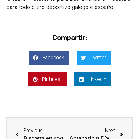
para todo o tiro deportivo galego e español.
Compartir:
Facebook
Twitter
Pinterest
LinkedIn
Previous
Next
Bisbarra en xogo rematou a tempada entregando once galardóns xunto aos seus patrocinadores
Aprazado o Día do Deporte na Rúa