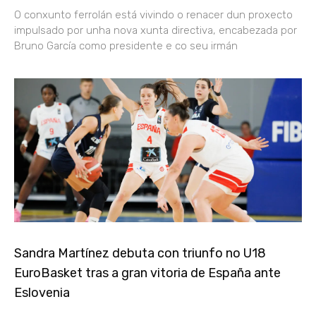
O conxunto ferrolán está vivindo o renacer dun proxecto
impulsado por unha nova xunta directiva, encabezada por
Bruno García como presidente e co seu irmán
Sandra Martínez debuta con triunfo no U18
EuroBasket tras a gran vitoria de España ante
Eslovenia