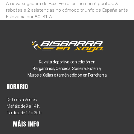
A nova xogadora do Baxi Ferrol brillou con 6 puntos, 3
rebotes e 2 asistencias no cómodo triunfo de España ante
Eslovenia por 80-31. A
Revista deportiva con edición en
Bergantiños, Cerceda, Soneira, Fisterra,
Muros e Xallas e tamén
edición en Ferrolterra
HORARIO
De Luns a Venres
Mañás: de 9 a 14 h.
Tardes: de 17 a 20 h.
MÁIS INFO