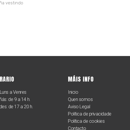
ña vestindo
RARIO
MÁIS INFO
Luns a Venres
Inicio
ás: de 9 a 14 h.
Quen somos
des: de 17 a 20 h.
Aviso Legal
Política de privacidade
Política de cookies
Contacto