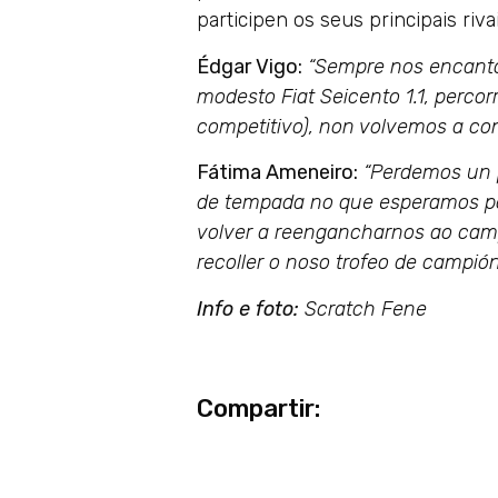
participen os seus principais rivai
Édgar Vigo:
“Sempre nos encantou
modesto Fiat Seicento 1.1, perco
competitivo), non volvemos a cond
Fátima Ameneiro:
“Perdemos un p
de tempada no que esperamos pode
volver a reengancharnos ao cam
recoller o noso trofeo de campió
Info e foto:
Scratch Fene
Compartir: