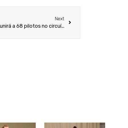
Next
O 21º Autocross Carballo reunirá a 68 pilotos no circuíto municipal