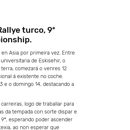
allye turco, 9ª
ionship.
en Asia por primeira vez. Entre
niversitaria de Eskisehir, o
terra, comezará o venres 12
onal á existente no coche.
13 e o domingo 14, destacando a
arreiras, logo de traballar para
tas da tempada con sorte dispar e
a 9ª, esperando poder ascender
atexia, ao non esperar que