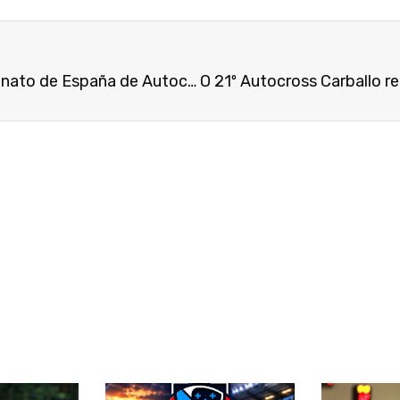
A terceira proba do Campionato de España de Autocross reúne esta fin de semana en Carballo a 120 pilotos/as