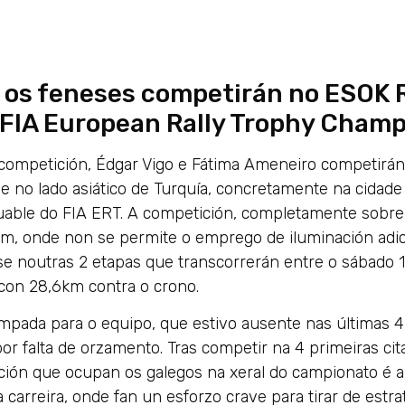
, os feneses competirán no ESOK R
 FIA European Rally Trophy Champ
competición, Édgar Vigo e Fátima Ameneiro competirán 
e no lado asiático de Turquía, concretamente na cidade u
able do FIA ERT. A competición, completamente sobre 
m, onde non se permite o emprego de iluminación adici
ese noutras 2 etapas que transcorrerán entre o sábado 
 con 28,6km contra o crono.
empada para o equipo, que estivo ausente nas últimas 4 c
 por falta de orzamento. Tras competir na 4 primeiras ci
ición que ocupan os galegos na xeral do campionato é 
a carreira, onde fan un esforzo crave para tirar de estr