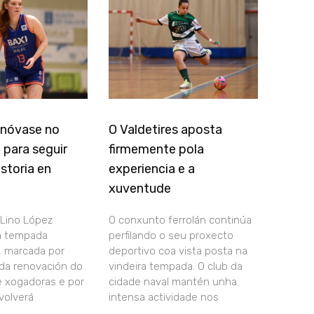
renóvase no
O Valdetires aposta
l para seguir
firmemente pola
storia en
experiencia e a
xuventude
 Lino López
O conxunto ferrolán continúa
a tempada
perfilando o seu proxecto
, marcada por
deportivo coa vista posta na
da renovación do
vindeira tempada. O club da
e xogadoras e por
cidade naval mantén unha
volverá
intensa actividade nos