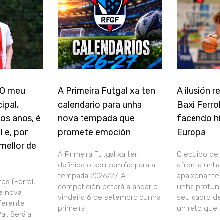
 “O meu
A Primeira Futgal xa ten
A ilusión 
ipal,
calendario para unha
Baxi Ferro
os anos, é
nova tempada que
facendo hi
 e, por
promete emoción
Europa
mellor de
A Primeira Futgal xa ten
O equipo de
definido o seu camiño para a
afronta unh
tempada 2026/27. A
apaixonante
os (Ferrol,
competición botará a andar o
unha profun
a nova
vindeiro 6 de setembro cunha
seu cadro d
ferente
primeira
un reto que 
al. Será a