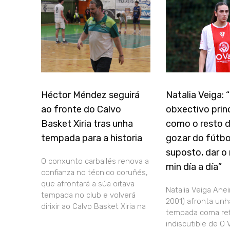
Héctor Méndez seguirá
Natalia Veiga:
ao fronte do Calvo
obxectivo princ
Basket Xiria tras unha
como o resto d
tempada para a historia
gozar do fútbol
suposto, dar o 
O conxunto carballés renova a
min día a día”
confianza no técnico coruñés,
que afrontará a súa oitava
Natalia Veiga Aneir
tempada no club e volverá
2001) afronta unh
dirixir ao Calvo Basket Xiria na
tempada coma re
indiscutible de O V